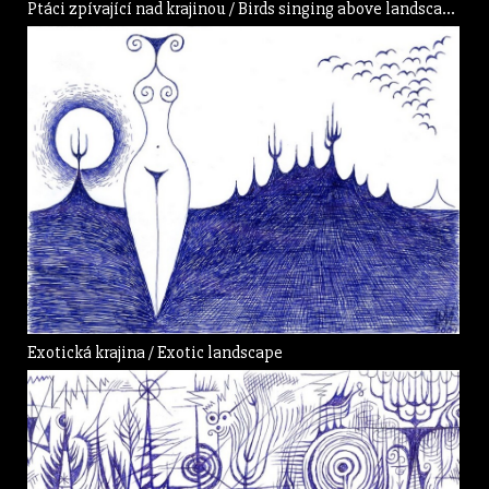
Ptáci zpívající nad krajinou / Birds singing above landscape
Exotická krajina / Exotic landscape