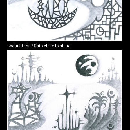
Loď u břehu / Ship close to shore