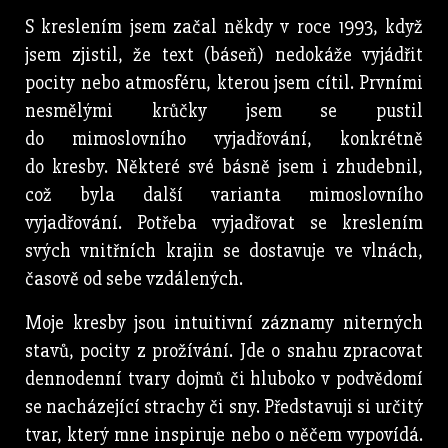
S kreslením jsem začal někdy v roce 1993, když
jsem zjistil, že text (báseň) nedokáže vyjádřit
pocity nebo atmosféru, kterou jsem cítil. Prvními
nesmělými krůčky jsem se pustil
do mimoslovního vyjadřování, konkrétně
do kresby. Některé své básně jsem i zhudebnil,
což byla další varianta mimoslovního
vyjadřování. Potřeba vyjadřovat se kreslením
svých vnitřních krajin se dostavuje ve vlnách,
časově od sebe vzdálených.
Moje kresby jsou intuitivní záznamy niterných
stavů, pocity z prožívání. Jde o snahu zpracovat
dennodenní tvary dojmů či hluboko v podvědomí
se nacházející strachy či sny. Představuji si určitý
tvar, který mne inspiruje nebo o něčem vypovídá.