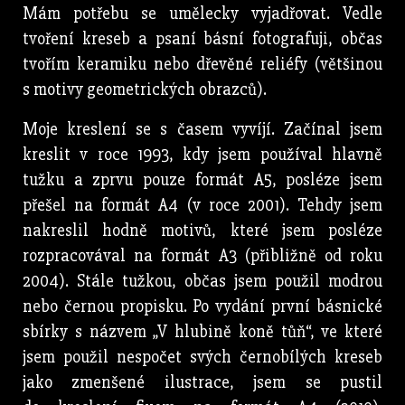
Mám potřebu se umělecky vyjadřovat. Vedle
tvoření kreseb a psaní básní fotografuji, občas
tvořím keramiku nebo dřevěné reliéfy (většinou
s motivy geometrických obrazců).
Moje kreslení se s časem vyvíjí. Začínal jsem
kreslit v roce 1993, kdy jsem používal hlavně
tužku a zprvu pouze formát A5, posléze jsem
přešel na formát A4 (v roce 2001). Tehdy jsem
nakreslil hodně motivů, které jsem posléze
rozpracovával na formát A3 (přibližně od roku
2004). Stále tužkou, občas jsem použil modrou
nebo černou propisku. Po vydání první básnické
sbírky s názvem „V hlubině koně tůň“, ve které
jsem použil nespočet svých černobílých kreseb
jako zmenšené ilustrace, jsem se pustil