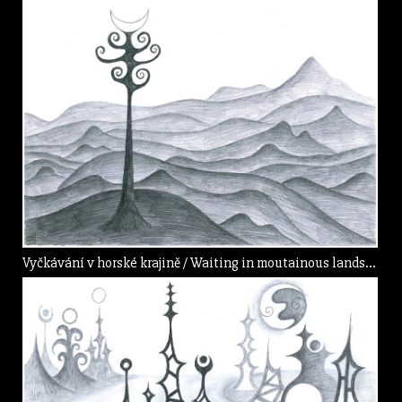
Vyčkávání v horské krajině / Waiting in moutainous landscape